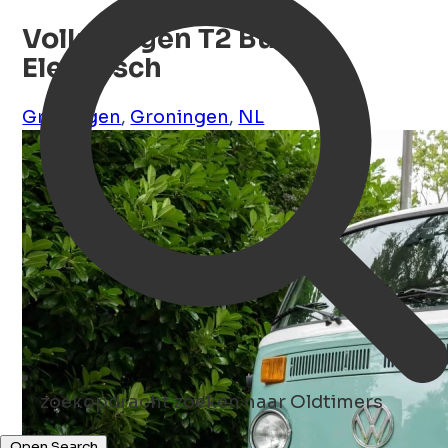
Volkswagen T2 Bus
Elektrisch
Groningen
,
Groningen
,
NL
zoekopdracht
zoeken naar Oldtimers
Open Search