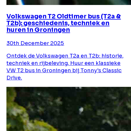
Volkswagen T2 Oldtimer bus (T2a &
T2b): geschiedenis, techniek en
huren in Groningen
30th December 2025
Ontdek de Volkswagen T2a en T2b: historie,
techniek en rijbeleving. Huur een klassieke
VW T2 bus in Groningen bij Tonny’s Classic
Drive.