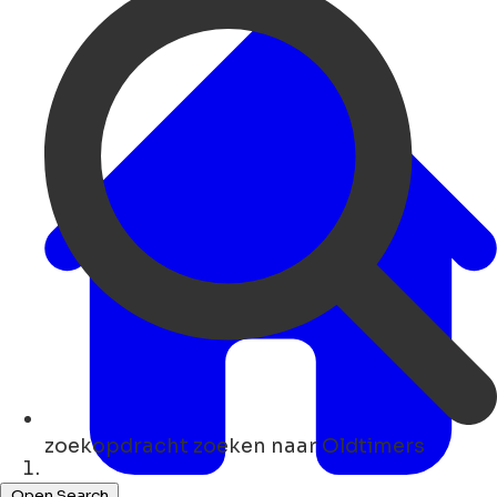
zoekopdracht
zoeken naar Oldtimers
Thuis
Open Search