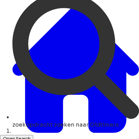
zoekopdracht
zoeken naar Oldtimers
Thuis
Open Search