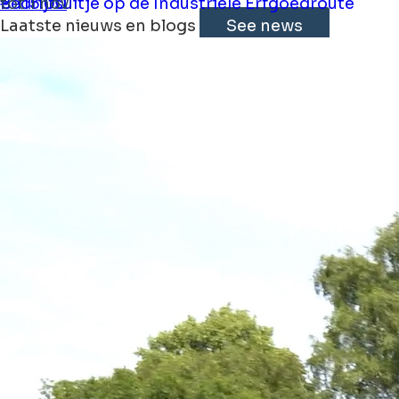
Bedrijfsuitje op de Industriële Erfgoedroute
tot 1 nov.
€ 115.00
Laatste nieuws en blogs
See news