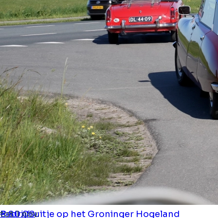
Bedrijfsuitje op het Groninger Hogeland
tot 1 nov.
€ 80.00