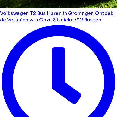
Volkswagen T2 Bus Huren in Groningen Ontdek
de Verhalen van Onze 3 Unieke VW Bussen