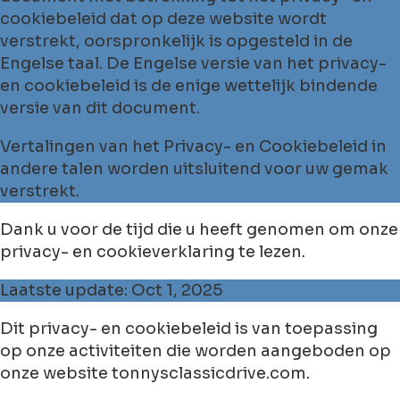
cookiebeleid dat op deze website wordt
verstrekt, oorspronkelijk is opgesteld in de
Engelse taal. De Engelse versie van het privacy-
en cookiebeleid is de enige wettelijk bindende
versie van dit document.
Vertalingen van het Privacy- en Cookiebeleid in
andere talen worden uitsluitend voor uw gemak
verstrekt.
Dank u voor de tijd die u heeft genomen om onze
privacy- en cookieverklaring te lezen.
Laatste update: Oct 1, 2025
Dit privacy- en cookiebeleid is van toepassing
op onze activiteiten die worden aangeboden op
onze website tonnysclassicdrive.com.