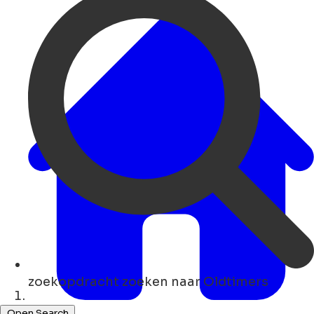
zoekopdracht
zoeken naar Oldtimers
Thuis
Open Search