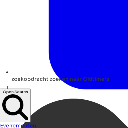
zoekopdracht
zoeken naar Oldtimers
Open Search
Thuis
Evenementen