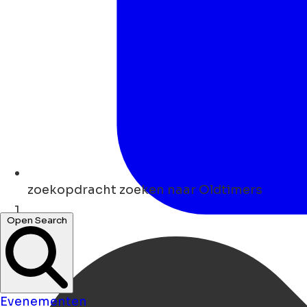
zoekopdracht
zoeken naar Oldtimers
Open Search
Thuis
Evenementen