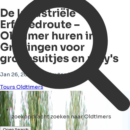
De Industriële
Erfgoedroute –
Oldtimer huren in
Groningen voor
groepsuitjes en rally's
Jan 26, 2026 • 11 minuten leestijd
Tours
Oldtimers
zoekopdracht
zoeken naar Oldtimers
Open Search