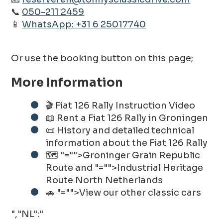
📞
050-211 2459
📱
WhatsApp: +31 6 25017740
Or use the booking button on this page;
More Information
🎬 Fiat 126 Rally Instruction Video
📖 Rent a Fiat 126 Rally in Groningen
📜 History and detailed technical
information about the Fiat 126 Rally
🗺️
"="">Groninger Grain Republic
Route
and
"="">Industrial Heritage
Route North Netherlands
🚗
"="">View our other classic cars
","NL":"