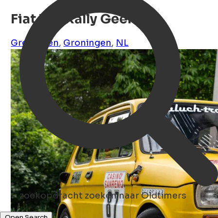
Fiat 126 Rally Geel
Groningen
,
Groningen
,
NL
zoekopdracht
zoeken naar Oldtimers
Open Search