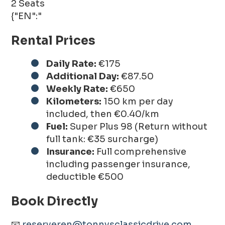
2 Seats
{"EN":"
Rental Prices
Daily Rate:
€175
Additional Day:
€87.50
Weekly Rate:
€650
Kilometers:
150 km per day
included, then €0.40/km
Fuel:
Super Plus 98 (Return without
full tank: €35 surcharge)
Insurance:
Full comprehensive
including passenger insurance,
deductible €500
Book Directly
📧
reserveren@tonnysclassicdrive.com