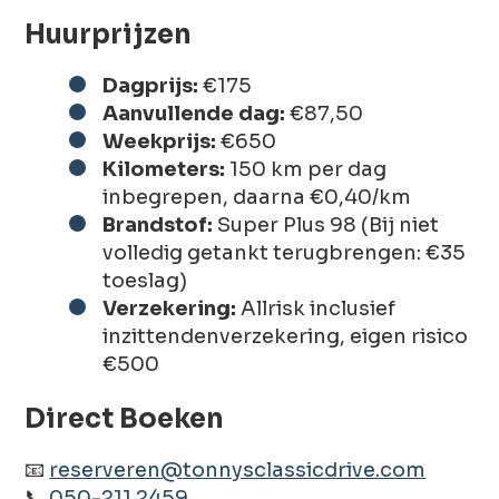
Huurprijzen
Dagprijs:
€175
Aanvullende dag:
€87,50
Weekprijs:
€650
Kilometers:
150 km per dag
inbegrepen, daarna €0,40/km
Brandstof:
Super Plus 98 (Bij niet
volledig getankt terugbrengen: €35
toeslag)
Verzekering:
Allrisk inclusief
inzittendenverzekering, eigen risico
€500
Direct Boeken
📧
reserveren@tonnysclassicdrive.com
📞
050-211 2459