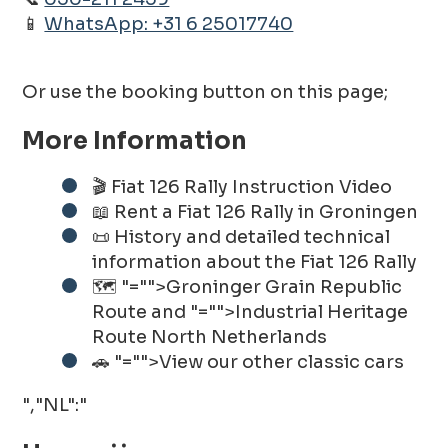
📱
WhatsApp: +31 6 25017740
Or use the booking button on this page;
More Information
🎬 Fiat 126 Rally Instruction Video
📖 Rent a Fiat 126 Rally in Groningen
📜 History and detailed technical
information about the Fiat 126 Rally
🗺️
"="">Groninger Grain Republic
Route
and
"="">Industrial Heritage
Route North Netherlands
🚗
"="">View our other classic cars
","NL":"