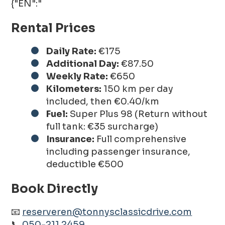
{"EN":"
Rental Prices
Daily Rate:
€175
Additional Day:
€87.50
Weekly Rate:
€650
Kilometers:
150 km per day
included, then €0.40/km
Fuel:
Super Plus 98 (Return without
full tank: €35 surcharge)
Insurance:
Full comprehensive
including passenger insurance,
deductible €500
Book Directly
📧
reserveren@tonnysclassicdrive.com
📞
050-211 2459