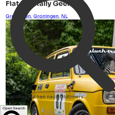
Fiat 126 Rally Geel
Groningen
,
Groningen
,
NL
suchen
suchen nach Oldtimers
Open Search