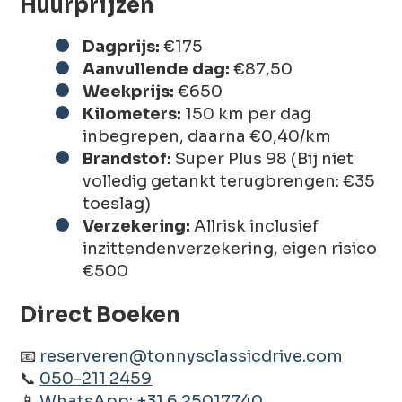
Huurprijzen
Dagprijs:
€175
Aanvullende dag:
€87,50
Weekprijs:
€650
Kilometers:
150 km per dag
inbegrepen, daarna €0,40/km
Brandstof:
Super Plus 98 (Bij niet
volledig getankt terugbrengen: €35
toeslag)
Verzekering:
Allrisk inclusief
inzittendenverzekering, eigen risico
€500
Direct Boeken
📧
reserveren@tonnysclassicdrive.com
📞
050-211 2459
📱
WhatsApp: +31 6 25017740