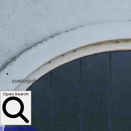
zoekopdracht
zoeken naar Oldtimers
Open Search
Evenementen