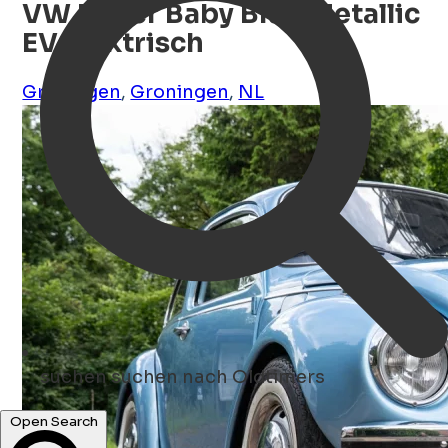
VW Kever Baby Blue Metallic
EV Elektrisch
Groningen
,
Groningen
,
NL
suchen
suchen nach Oldtimers
Open Search