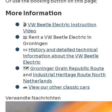
Or use the booking button on this page;
More Information
🎬
VW Beetle Electric Instruction
Video
📖 Rent a VW Beetle Electric in
Groningen
📜
History and detailed technical
information about the VW Beetle
Electric
🗺️
Groninger Grain Republic Route
and
Industrial Heritage Route North
Netherlands
🚗
View our other classic cars
Verwandte Nachrichten