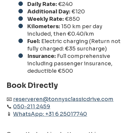
Daily Rate:
€240
Additional Day:
€120
Weekly Rate:
€850
Kilometers:
150 km per day
included, then €0.40/km
Fuel:
Electric charging (Return not
fully charged: €35 surcharge)
Insurance:
Full comprehensive
including passenger insurance,
deductible €500
Book Directly
📧
reserveren@tonnysclassicdrive.com
📞
050-211 2459
📱
WhatsApp: +31 6 25017740