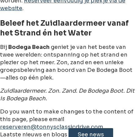
worden.
Reserveer eenvoudig je plekje via de
website
.
Beleef het Zuidlaardermeer vanaf
het Strand én het Water
Bij
Bodega Beach
geniet je van het beste van
twee werelden: ontspanning op het strand en
plezier op het meer. Zon, zand en een unieke
groepsbeleving aan boord van De Bodega Boot
—alles op één plek.
Zuidlaardermeer. Zon. Zand. De Bodega Boot. Dit
is Bodega Beach.
Do you want to make changes to the content of
this page, please email
reserveren@tonnysclassicdrive.com
Leaflet
|
©
Jawg
Maps
©
OpenStreetMap
contributorss
Laatste nieuws en blogs
See news