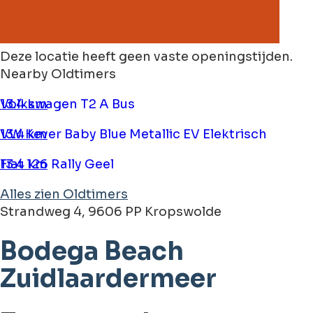
Deze locatie heeft geen vaste openingstijden.
Nearby Oldtimers
Volkswagen T2 A Bus
13.4 km
VW Kever Baby Blue Metallic EV Elektrisch
13.4 km
Fiat 126 Rally Geel
13.4 km
Alles zien Oldtimers
Strandweg 4, 9606 PP Kropswolde
Bodega Beach
Zuidlaardermeer