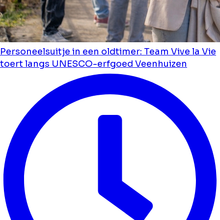
Personeelsuitje in een oldtimer: Team Vive la Vie
toert langs UNESCO-erfgoed Veenhuizen