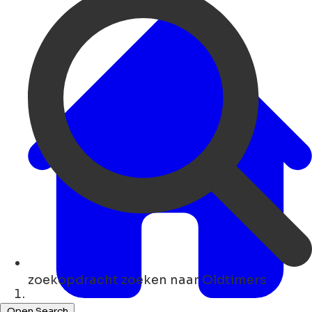
zoekopdracht
zoeken naar Oldtimers
Thuis
Open Search