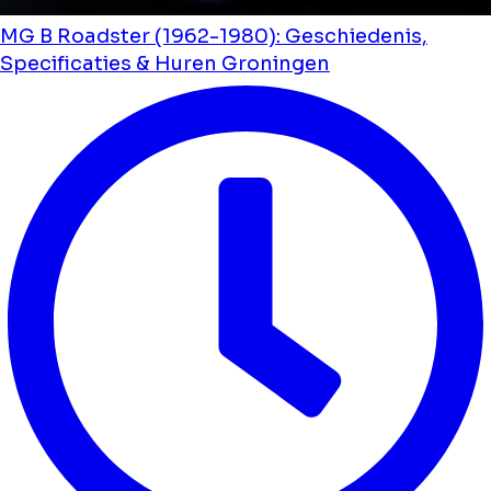
MG B Roadster (1962-1980): Geschiedenis,
Specificaties & Huren Groningen