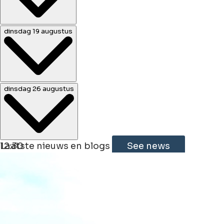
12:30
dinsdag 19 augustus
12:30
dinsdag 26 augustus
Leaflet
|
©
Jawg
Maps
©
OpenStreetMap
12:30
Laatste nieuws en blogs
See news
+
−