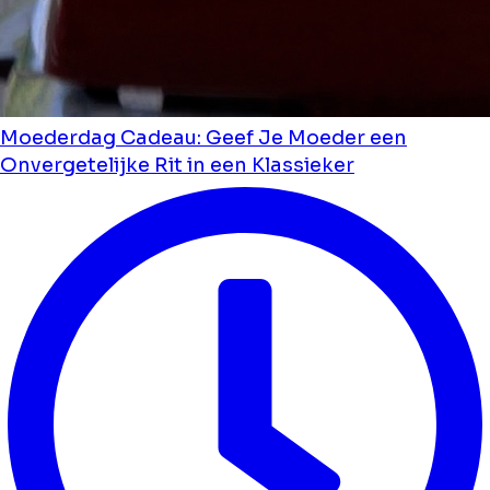
Moederdag Cadeau: Geef Je Moeder een
Onvergetelijke Rit in een Klassieker