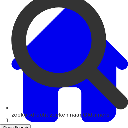
zoekopdracht
zoeken naar Oldtimers
Thuis
Open Search