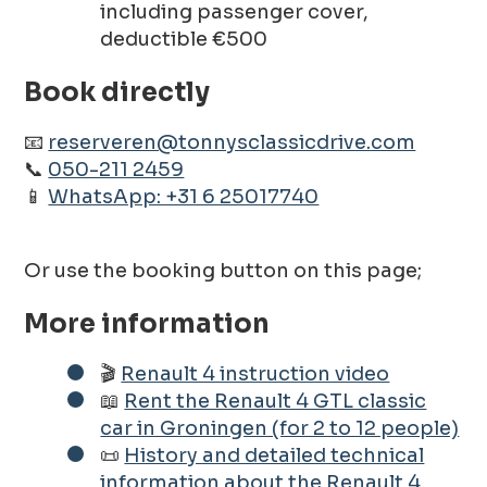
including passenger cover,
deductible €500
Book directly
📧
reserveren@tonnysclassicdrive.com
📞
050-211 2459
📱
WhatsApp: +31 6 25017740
Or use the booking button on this page;
More information
🎬
Renault 4 instruction video
📖
Rent the Renault 4 GTL classic
car in Groningen (for 2 to 12 people)
📜
History and detailed technical
information about the Renault 4