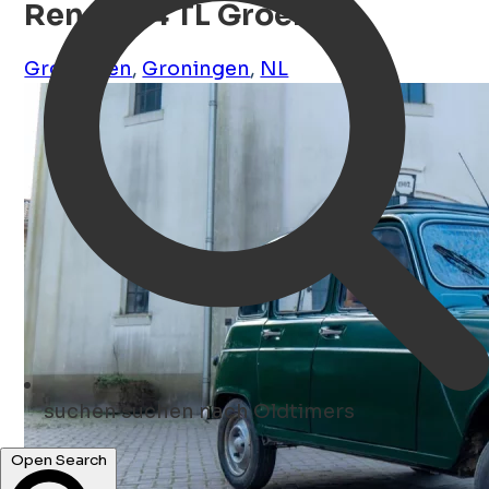
Renault 4 TL Groen
Groningen
,
Groningen
,
NL
suchen
suchen nach Oldtimers
Open Search