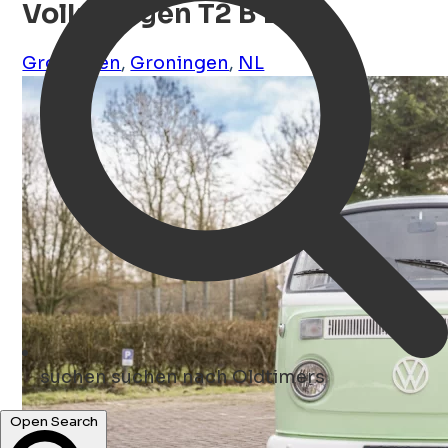
Volkswagen T2 B Bus
Groningen
,
Groningen
,
NL
suchen
suchen nach Oldtimers
Open Search