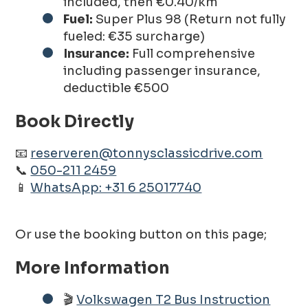
included, then €0.40/km
Fuel:
Super Plus 98 (Return not fully
fueled: €35 surcharge)
Insurance:
Full comprehensive
including passenger insurance,
deductible €500
Book Directly
📧
reserveren@tonnysclassicdrive.com
📞
050-211 2459
📱
WhatsApp: +31 6 25017740
Or use the booking button on this page;
More Information
🎬
Volkswagen T2 Bus Instruction