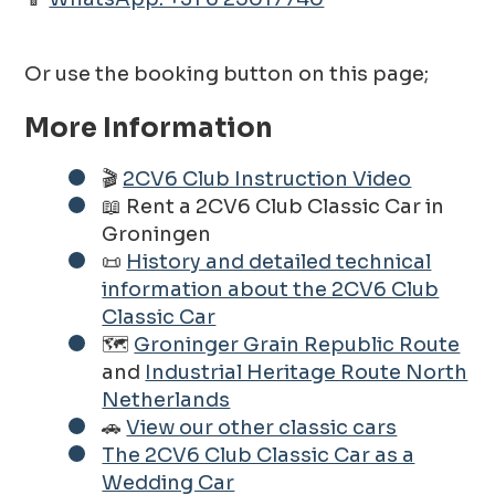
Or use the booking button on this page;
More Information
🎬
2CV6 Club Instruction Video
📖 Rent a 2CV6 Club Classic Car in
Groningen
📜
History and detailed technical
information about the 2CV6 Club
Classic Car
🗺️
Groninger Grain Republic Route
and
Industrial Heritage Route North
Netherlands
🚗
View our other classic cars
The 2CV6 Club Classic Car as a
Wedding Car