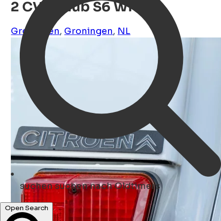
2 CV 6 Club S6 Wit
Groningen
,
Groningen
,
NL
suchen
suchen nach Oldtimers
Open Search