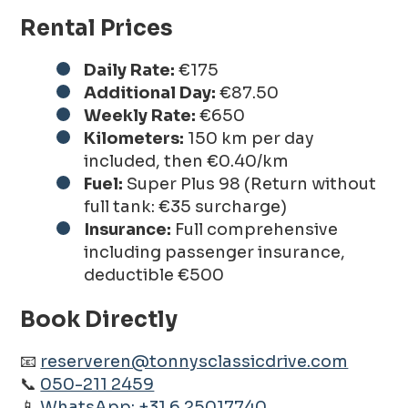
Rental Prices
Daily Rate:
€175
Additional Day:
€87.50
Weekly Rate:
€650
Kilometers:
150 km per day
included, then €0.40/km
Fuel:
Super Plus 98 (Return without
full tank: €35 surcharge)
Insurance:
Full comprehensive
including passenger insurance,
deductible €500
Book Directly
📧
reserveren@tonnysclassicdrive.com
📞
050-211 2459
📱
WhatsApp: +31 6 25017740