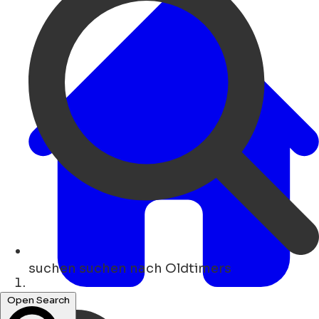
suchen
suchen nach Oldtimers
Heim
Open Search