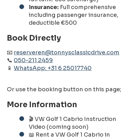
Insurance:
Full comprehensive
including passenger insurance,
deductible €500
Book Directly
📧
reserveren@tonnysclassicdrive.com
📞
050-211 2459
📱
WhatsApp: +31 6 25017740
Or use the booking button on this page;
More Information
🎬 VW Golf 1 Cabrio Instruction
Video (coming soon)
📖 Rent a VW Golf 1 Cabrio in