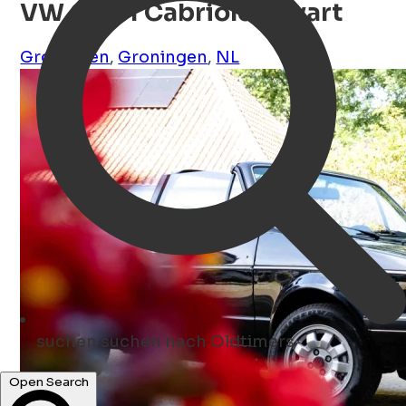
VW Golf 1 Cabriolet Zwart
Groningen
,
Groningen
,
NL
suchen
suchen nach Oldtimers
Open Search