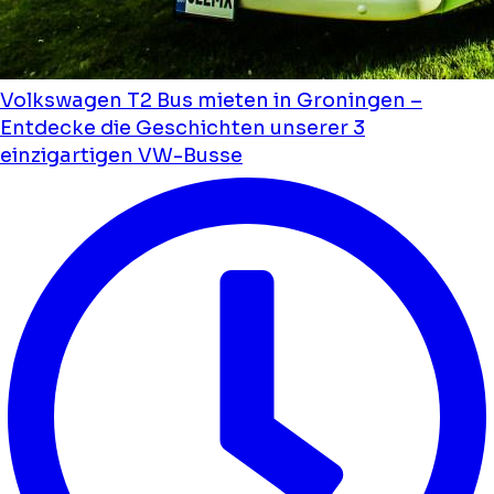
Volkswagen T2 Bus mieten in Groningen –
Entdecke die Geschichten unserer 3
einzigartigen VW-Busse