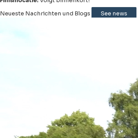
Finishlocatie:
Volgt binnenkort!
Leaflet
|
©
Jawg
Maps
©
OpenStreetMap
Neueste Nachrichten und Blogs
See news
+
−