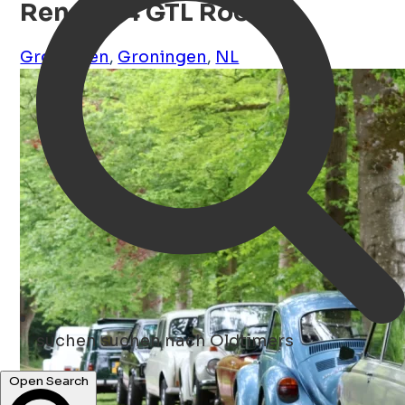
Renault 4 GTL Rood
Groningen
,
Groningen
,
NL
suchen
suchen nach Oldtimers
Open Search