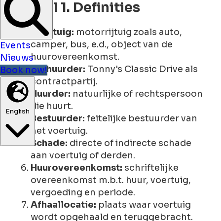
Artikel 1. Definities
Voertuig:
motorrijtuig zoals auto,
camper, bus, e.d., object van de
Events
huurovereenkomst.
Nieuws
Verhuurder:
Tonny's Classic Drive als
Book now!
contractpartij.
Huurder:
natuurlijke of rechtspersoon
die huurt.
English
Bestuurder:
feitelijke bestuurder van
het voertuig.
Schade:
directe of indirecte schade
aan voertuig of derden.
Huurovereenkomst:
schriftelijke
overeenkomst m.b.t. huur, voertuig,
vergoeding en periode.
Afhaallocatie:
plaats waar voertuig
wordt opgehaald en teruggebracht.