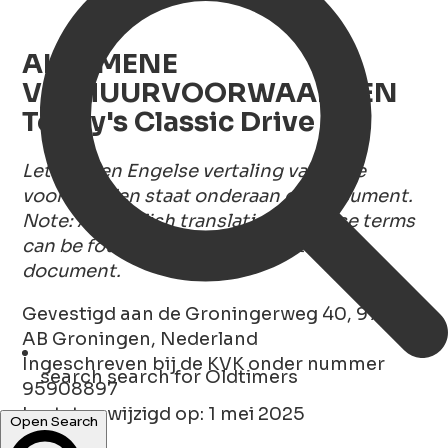
ALGEMENE
VERHUURVOORWAARDEN
Tonny's Classic Drive
Let op: een Engelse vertaling van deze
voorwaarden staat onderaan dit document.
Note: An English translation of these terms
can be found at the bottom of this
document.
Gevestigd aan de Groningerweg 40, 9738
AB Groningen, Nederland
Ingeschreven bij de KVK onder nummer
search
search for Oldtimers
95908897
Laatst gewijzigd op: 1 mei 2025
Open Search