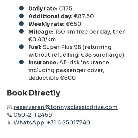
Daily rate:
€175
Additional day:
€87.50
Weekly rate:
€650
Mileage:
150 km free per day, then
€0.40/km
Fuel:
Super Plus 98 (returning
without refuelling: €35 surcharge)
Insurance:
All-risk insurance
including passenger cover,
deductible €500
Book Directly
📧
reserveren@tonnysclassicdrive.com
📞
050-211 2459
📱
WhatsApp: +31 6 25017740