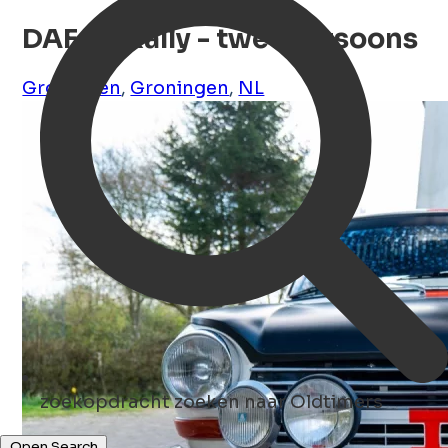
DAF 55 Rally - tweepersoons
Groningen
,
Groningen
,
NL
zoekopdracht
zoeken naar Oldtimers
Open Search