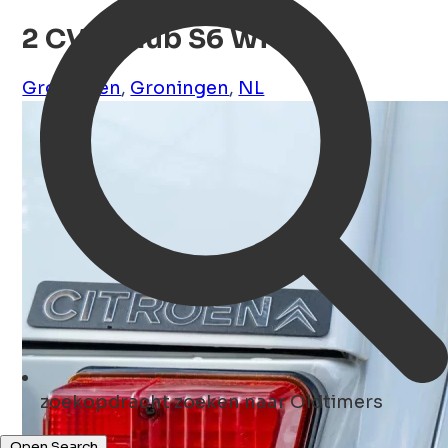
2 CV 6 Club S6 Wit
Groningen
,
Groningen
,
NL
zoekopdracht
zoeken naar Oldtimers
Open Search