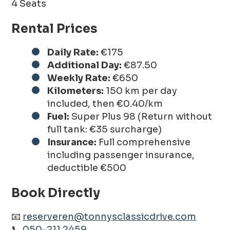
4 Seats
Rental Prices
Daily Rate:
€175
Additional Day:
€87.50
Weekly Rate:
€650
Kilometers:
150 km per day
included, then €0.40/km
Fuel:
Super Plus 98 (Return without
full tank: €35 surcharge)
Insurance:
Full comprehensive
including passenger insurance,
deductible €500
Book Directly
📧
reserveren@tonnysclassicdrive.com
📞
050-211 2459